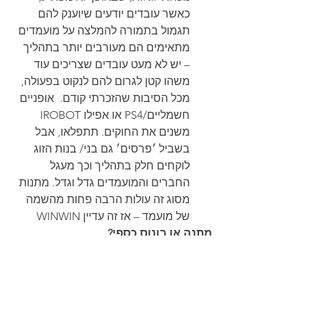
כאשר עובדים יודעים שיוענק להם 
תגמול בתמורה להמלצה על מועמדים 
מתאימים הם מעורבים יותר בתהליך 
– יש לא מעט עובדים שצריכים עוד 
משהו קטן לגרום להם לנקוט בפעולה, 
מכל הסיבות שהזכרתי קודם.  אופניים 
חשמליים/PS4 או אפילו IROBOT 
משנים את החוקים. תתפלאו, אבל 
בשביל ׳פרסים׳ גם בני/ בנות הזוג 
לוקחים חלק בתהליך וכך מעגל 
החברים והמועמדים גדל וגדל. מתנות 
מסוג זה עולות הרבה פחות מהשמה 
של מועמד – אז זה עדיין WINWIN
מתנה או בונוס כספי? 
לי תמיד מרגיש שכאשר התגמול הוא 
כספי בלבד ונוסף לשכר זה פחות 
מרגש ופחות נלקח ברצינות. כאשר 
מדובר במוצר ״כיפי״, כזה 