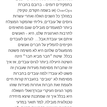
בתפקידים דומים – ברובם בחברת 
OverOps (או בשמה הקודם, טקיפי). 
במהלך כל השנים האלה ואחרי עשרות 
גיוסים של עובדים, גיליתי שהמקור המוצלח 
ביותר למועמדים מובילים שגם מתאימים 
לתרבות הארגונית שלנו, היא – האנשים 
איתם אני עובדת.
אבל…  לגרום לעובדים 
הקיימים להמליץ על חברים ואנשים 
מהמעגלים שלהם היא לא משימה פשוטה 
בכלל. 
שיטת ״חבר מביא חבר״ הינה 
השיטה היעילה ביותר לגיוס עובדים, אז איך 
זה שחברות מסוימות מעידות שעבורן זה 
פשוט לא עובד?!
למה עובדים בחברות 
מסוימות לא "טובים" בהעברת קורות חיים 
ולעומת זאת חברות אחרות מעידות שזהו 
מקור הגיוס העיקרי עבורן?
ואולי השאלה 
היא בכלל איך זה שמתכנת שיצא מיחידה 
טכנולוגית מובילה, למד תואר במדעי 