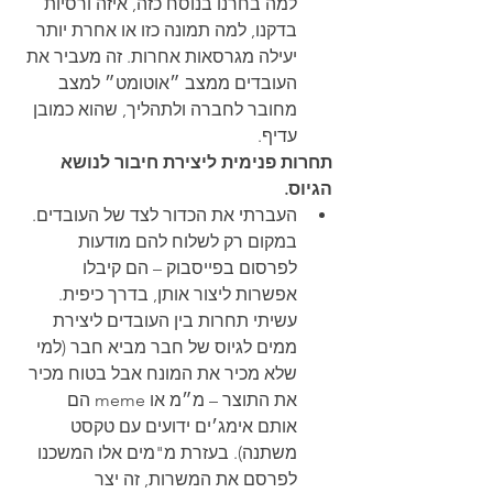
למה בחרנו בנוסח כזה, איזה ורסיות 
בדקנו, למה תמונה כזו או אחרת יותר 
יעילה מגרסאות אחרות. זה מעביר את 
העובדים ממצב ״אוטומט״ למצב 
מחובר לחברה ולתהליך, שהוא כמובן 
עדיף.  
תחרות פנימית ליצירת חיבור לנושא 
הגיוס. 
העברתי את הכדור לצד של העובדים. 
במקום רק לשלוח להם מודעות 
לפרסום בפייסבוק – הם קיבלו 
אפשרות ליצור אותן, בדרך כיפית. 
עשיתי תחרות בין העובדים ליצירת 
ממים לגיוס של חבר מביא חבר (למי 
שלא מכיר את המונח אבל בטוח מכיר 
את התוצר – מ״מ או meme הם 
אותם אימג׳ים ידועים עם טקסט 
משתנה). בעזרת מ"מים אלו המשכנו 
לפרסם את המשרות, זה יצר 