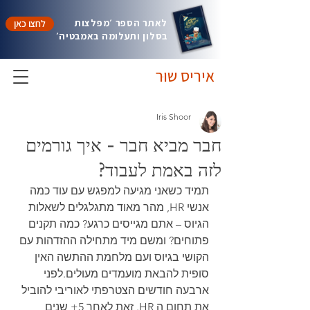
לאתר הספר ׳מפלצות
לחצו כאן
בסלון ותעלומה באמבטיה׳
איריס שוּר
Iris Shoor
חבר מביא חבר - איך גורמים
לזה באמת לעבוד?
תמיד כשאני מגיעה למפגש עם עוד כמה 
אנשי HR, מהר מאוד מתגלגלים לשאלות 
הגיוס – אתם מגייסים כרגע? כמה תקנים 
פתוחים? ומשם מיד מתחילה ההזדהות עם 
הקושי בגיוס ועם מלחמת ההתשה האין 
סופית להבאת מועמדים מעולים.
לפני 
ארבעה חודשים הצטרפתי לאוריבי להוביל 
את תחום ה HR. זאת לאחר 5+ שנים 