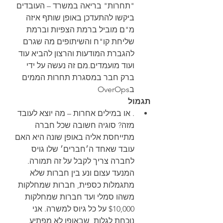
"תחרות" בריאה במשרד – העובדים 
ביקשו להתעדכן באופן שותף איזה 
מ"ם מוביל ברמת הצפיות וברמת 
שליחת קו"ח והשיתופים מה שגרם 
להגברת המודעות והרצון להביא עוד 
ועוד מועמדים.
מם זה נעשה על ידי 
ברק חבר במסגרת תחרות הממים 
בOverOps
תגמול
. או במילים אחרות – מה יוצא לעובד 
מזה? סוגיה חשובה שכל חברה 
מתייחסת אליה באופן שונה היא האם 
עובד שאחד ה׳חברים׳ שלו גויס 
לחברה צריך לקבל על זה תמורה. 
המנעד עצום ונע בין חברות שלא 
מתגמלות כספית, חברות שמחלקות 
משהו סמלי ועד חברות שמחלקות 
$10,000 על כל גיוס למשרה. אני 
נוכחת לגלות, שבאופן לא מפתיע, 