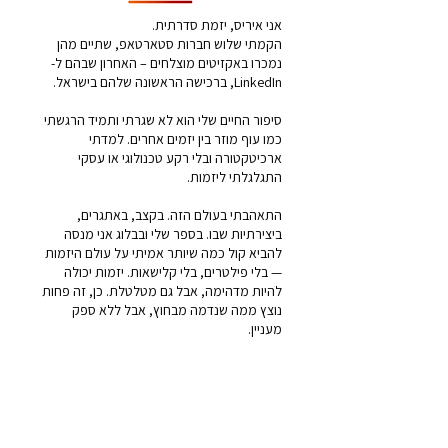
אני איריס, יזמת סדרתית.
הקמתי שלוש חברות סטארטאפ, שתיים מהן
נמכרו באקזיטים מוצלחים – האחרון שבהם ל-
LinkedIn, ברכישה הראשונה שלהם בישראל.
סיפור החיים שלי הוא לא שגרתי ותמיד הרגשתי
כמו עוף מוזר בין יזמים אחרים. למדתי
ארכיטקטורה ובלי רקע טכנולוגי או עסקי
התגלגלתי ליזמות.
התאהבתי בעולם הזה. בקצב, באתגרים,
ביצירתיות שבו. בספר שלי ובבלוג אני מנסה
להביא קול כמה שיותר אמיתי על עולם היזמות
— בלי פילטרים, בלי קלישאות. יזמות יכולה
להיות מדהימה, אבל גם מטלטלת. כן, זה פחות
נוצץ ממה שנדמה מבחוץ, אבל ללא ספק
מעניין.
אני אמא לשלושה ילדים מקסימים, ולעוד אחת
פרוותית עם זנב.
לרכישת הספר