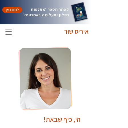
לאתר הספר ׳מפלצות
לחצו כאן
בסלון ותעלומה באמבטיה׳
איריס שוּר
הי, כיף שבאת!