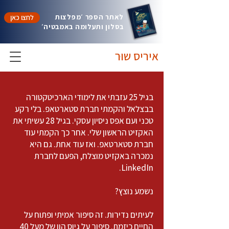
לאתר הספר ׳מפלצות
לחצו כאן
בסלון ותעלומה באמבטיה׳
איריס שוּר
בגיל 25 עזבתי את לימודי הארכיטקטורה
בבצלאל והקמתי חברת סטארטאפ. בלי רקע
טכני ועם אפס ניסיון עסקי. בגיל 28 עשיתי את
האקזיט הראשון שלי. אחר כך הקמתי עוד
חברת סטארטאפ. ואז עוד אחת. גם היא
נמכרה באקזיט מוצלח, הפעם לחברת
LinkedIn.
נשמע נוצץ?
לעיתים נדירות. זה סיפור אמיתי ופתוח על
החיים כיזמת. סיפור על גיוס הון של מעל 40