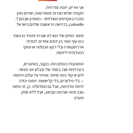
אני איריס, יזמת סדרתית.
הקמתי שלוש חברות סטארטאפ, שתיים מהן
נמכרו באקזיטים מוצלחים – האחרון שבהם ל-
LinkedIn, ברכישה הראשונה שלהם בישראל.
סיפור החיים שלי הוא לא שגרתי ותמיד הרגשתי
כמו עוף מוזר בין יזמים אחרים. למדתי
ארכיטקטורה ובלי רקע טכנולוגי או עסקי
התגלגלתי ליזמות.
התאהבתי בעולם הזה. בקצב, באתגרים,
ביצירתיות שבו. בספר שלי ובבלוג אני מנסה
להביא קול כמה שיותר אמיתי על עולם היזמות
— בלי פילטרים, בלי קלישאות. יזמות יכולה
להיות מדהימה, אבל גם מטלטלת. כן, זה פחות
נוצץ ממה שנדמה מבחוץ, אבל ללא ספק
מעניין.
אני אמא לשלושה ילדים מקסימים, ולעוד אחת
פרוותית עם זנב.
לרכישת הספר