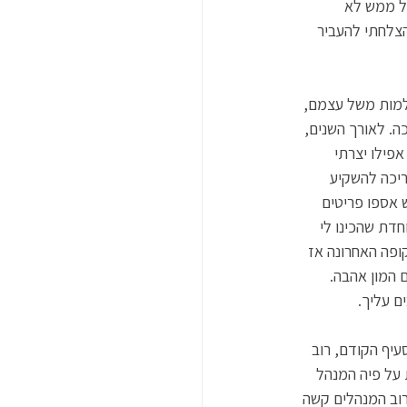
ל ממש לא 
צלחתי להעביר 
ם ו 98% אנשים לחוצים, עם דילמות משל עצמם, 
ה. לאורך השנים, 
פילו יצרתי 
יכה להשקיע 
 אספו פריטים 
דת שהכינו לי 
ופה האחרונה אז 
 המון אהבה. 
ם עליך. 
יף הקודם, רוב 
 על פיה המנהל 
רוב המנהלים קשה 