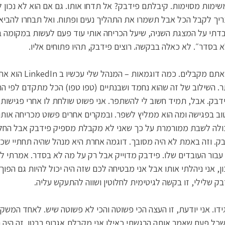
ימות מסוימות. קיבלתם פידבק? אל תדחו אותו. גם אם הוא לא נכון 
ריך לקבל הכל אבל תשמרו את התהליך נעים ופתוח. ואל תבחרו להביא ת
עבדתי על המצגת השניה, שיעל הכריחה אותי עוד פעם לעשות במקומה 
בסדר״. לא כאלה בבקשה. רוצים פידבק, תהיו פתוחים אליו. 
3. תשלטו בסוג הפידבק שאתם מקבלים. כ
ר. השילוב של זה שהוא נחמד ושבנתיים (טפו טפו) הכל מתקדם לפי הת
ק. אבל, תמיד חשוב לי להשתפר. אני פשוט שולחת לו אחרי פגישות 
טוב בפגישה ומה הוא ממליץ לשפר. ובמקרים אחרים פשוט מכריחה אותו
 יכולה לשבת ממורמרת על כך שאני לא מקבלת מספיק פידבק אבל החל
ק. וזה באמת לא היה מסובך. דוגמה אחרת היא מנהל שהיה תחתיי שכל
 עבור העובדים שלו. פידבק מדוייק אבל רק על מה לא בסדר. אמרתי לו 
ן, אני ניהלתי אותו אבל אני מבטיחה לכם שזה היה יכול להיות גם הפוך
ק שלילי, זו בקשה לגיטימית לחלוטין ושווה להתעקש עליה. 
ידו. אני יודעת, זו העצה הכי פשוטה והכי לא פשוטה שיש. לאחד המשקי
שכל פעם שאמר אותה הרגשתי כאילו אני מקבלת אגרוף בבטן. זה היה נור