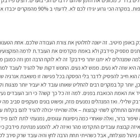
ים בדר״כ מכוונים את הזמן שלהם לדברים הכי בוערים. רוצים פידבק ו
הכי גרוע יגידו לכם לא. לדעתי ב 90% מהמקרים יכבדו את הבקשה.
ק באופן מיטיב. זה ישנה לחלוטין את צורת העבודה שלכם. אחת הטענות
ותנים מספיק פידבק ולא באמת מקדמים את העובד.ת לרמה המקצועית
למה שמנהלים לא יתנו יותר פידבק? זה לא לוקח הרבה זמן וזה כמובן 
 היא שזה לא נעים. ממש לא נעים. החמש דקות של להגיד לעובד למה
 הוא חייב להפסיק לדבר בלי הפסקה בכל פגישה זו משאבת אנרגיה שר
כן, יותר קל במקרים רבים להחליט שאותו עובד לא יעביר יותר מצגות ול
 את האמת הכואבת בפנים. למה זה כל כך קשה? כי רוב העובדים נעלב
בק שלילי. ואז המנהלים נמנעים מזה, ופשוט בונים מעקפים סביב מה 
רותיהם התחלקו לשתי קבוצות – אלה שהייתי יכולה להגיד להם בקלות ע
ה שיפור ברור, ואלה שאחרי כמה ניסיונות עגומים, נמנעתי לתת להם פיד
איזה קבוצת עובדים התקדמו מהר ואיזה לא. להמנע מנתינת פידבק כי 
ניהול מוצלחת, אבל כשהייתי תחת הרבה לחץ והיה עובד שרק סירב לק