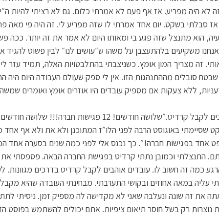
ה לא היה מפריע. אז אף פעם לא אמרתי כלום. גם לא רציתי להיות ה״י
ז סבלתי בשקט. יום אחד אמרתי לו שזה מפריע לי. זה היה פי מאה פ
ה, הוא מתנצל שזה פגע בי ומאותו היום לא אמר את זה יותר. ככה פשו
שאנחנו משקיעים בלהתעצבן על משהו ש״עושים לנו״ לבין פשוט להגיד את
י. זה מצריך המון אומץ. כשניצבתי בהתלבטויות האלה, תמיד עזר לי 
בטח סובלים מההתנהגות הזו. אין לי ספק שעולם העבודה היום היה הרב
עניות, ללא צעקות אם מספיק עובדים היו אוזרים אומץ ואומרים שמשהו 
5. תתקשרו איך אתם אוהבים לקבל קרדיט.״שלושה חודשים! 12 פגישות חב
יקט שסיימתי באוגוסט הרבה לפני הלו״ז המתוכנן ולא את ולא אף אחד 
פט אחד בפגישות חברה!״. כך נכנס אלי לפני כמה שנים בסערה אחד המ
ם. התנצלתי וכמובן נתתי קרדיט בפגישת החברה הבאה. פספסתי את זה
הרגע כמה זה חשוב לו. עובדים אוהבים לקבל קרדיט בדרכים מגוונות. ל
תי עליה במאה אחוזים ובקושי התערבתי. מבחינתי העובדה שהיא מקבלת
תה את זה שונה ונעלבה שאני לא מקדישה לה מספיק זמן. ניסיתי לתת 
ת נוצרות רק בשל חוסר תיאום ציפיות. אתם יכולים להשתמש בפוסט הזה