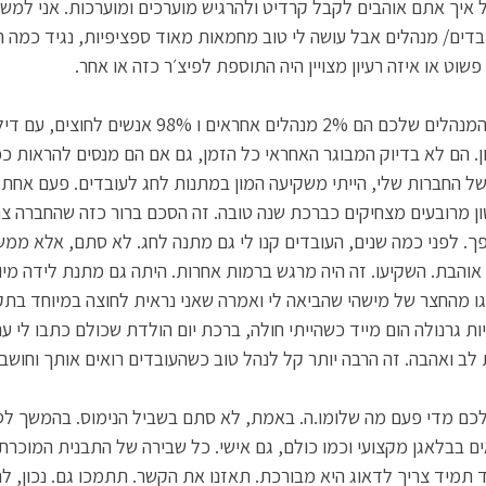
איך אתם אוהבים לקבל קרדיט ולהרגיש מוערכים ומוערכות. אני למש
דים/ מנהלים אבל עושה לי טוב מחמאות מאוד ספציפיות, נגיד כמה ה
שוט או איזה רעיון מצויין היה התוספת לפיצ׳ר כזה או אחר. 
6. תשקיעו במנהל שלכם. המנהלים שלכם הם 2% מנהלים אחראי
ון. הם לא בדיוק המבוגר האחראי כל הזמן, גם אם הם מנסים להראות ככ
ל החברות שלי, הייתי משקיעה המון במתנות לחג לעובדים. פעם אחת א
ן מרובעים מצחיקים כברכת שנה טובה. זה הסכם ברור כזה שהחברה צר
ך. לפני כמה שנים, העובדים קנו לי גם מתנה לחג. לא סתם, אלא ממש
אוהבת. השקיעו. זה היה מרגש ברמות אחרות. היתה גם מתנת לידה מיוח
ו מהחצר של מישהי שהביאה לי ואמרה שאני נראית לחוצה במיוחד בתק
ות גרנולה הום מייד כשהייתי חולה, ברכת יום הולדת שכולם כתבו לי עם
לב ואהבה. זה הרבה יותר קל לנהל טוב כשהעובדים רואים אותך וחושבי
לכם מדי פעם מה שלומו.ה. באמת, לא סתם בשביל הנימוס. בהמשך לסע
ים בבלאגן מקצועי וכמו כולם, גם אישי. כל שבירה של התבנית המוכרת
 תמיד צריך לדאוג היא מבורכת. תאזנו את הקשר. תתמכו גם. נכון, ל