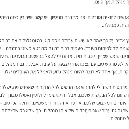
ף מנהל.ת אף פעם. 
נשים לחוצים וסובלים. אני מדברת מניסיון. יש קשר ישיר בין כמה הייתי
ושית כמנהלת. 
 אדיר על כך שהם לא עושים עבודה מספיק טובה ומגלגלים את זה הלאה
ומת לב לפיתוח העובד. פעמים רבות זה גם מתבטא פשוט בהזנחה – יש
ים יש אש שצריך לכבות מיד, אז עדיף לטפל בנושאים הבוערים ושהעוב
ל לא מרגיש טוב עם עצמו אחרי שצעק על עובד. אבל… גם המנהלים 
ות. אף אחד לא רוצה להיות מנהל גרוע ולאמלל את העובדים שלו.  
 פרקטית חשוב לי להדגיש את הבסיס לכל הנקודות שאפרט פה. ישלכם
 שיענו לכל הבקשות שלכם, אבל זה לגיטימי לחלוטין ואפילו מבורך לב
ום יום המקצועי שלכם. אין פה איזה גזירה משמיים. והחלק הכי טוב –
ישתנה גם עבור שאר העובדים של אותו מנהל.ת, כך שלא רק שהצלתם 
מנוהלים. 