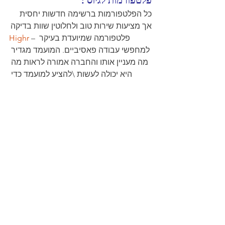
כל הפלטפורמות ברשימה חדשות יחסית 
אך מציעות שירות טוב ולחלוטין שוות בדיקה
– פלטפורמה שמיועדת בעיקר 
Highr 
למחפשי עבודה פאסיביים. המועמד מגדיר 
מה מעניין אותו והחברה אמורה לראות מה 
היא יכולה לעשות \להציע למועמד כדי 
שישקול תפקיד מוצע. 
– רשת חברתית שמאפשרת 
Workey 
לעובדי החברה לבדוק מי מאנשי הקשר 
שלהם יכולים להיות רלוונטיים למשרות 
הפתוחות אצלם בחברה. עוזר לעובדים 
לעשות שיתופים ולחבר בין מועמדים 
פוטנציאלים לבין הHR. 
– פלטפורמה של "חבר מביא 
Tomigo 
חבר", עוזרת בהפצת המשרה ברשתות 
חברתיות. 
 – פלטפורמה אשר מפגישה בין 
HR Market
ארגונים לחברות השמה במודל של מרקט 