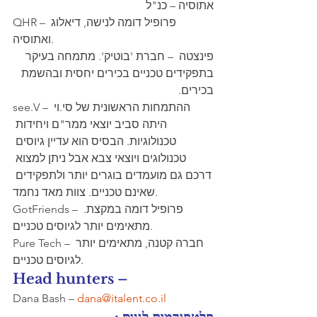
אתוסיה – כנ"ל
QHR – פרופיל דומה לנישה, דיאלוג 
ואתוסיה. 
פינצטה  – חברת 'בוטיק'. מתמחה בעיקר 
בתפקידים טכניים בכירים יחסית ובהשמת 
בכירים. 
see.V – ההתמחות הראשונית של סי.וי 
היתה סביב יוצאי ממר"ם ויחידות 
טכנולוגיות. הבסיס הוא עדיין גיוסים 
טכנולוגים ויוצאי צבא אבל ניתן למצוא 
דרכם גם מועמדים בוגרים יותר ולתפקידים 
שאינם טכניים. צוות מאד נחמד. 
GotFriends – פרופיל דומה במקצת. 
מתאימים יותר לגיוסים טכניים. 
Pure Tech – חברה קטנה, מתאימים יותר 
לגיוסים טכניים. 
Head hunters – 
Dana Bash – 
dana@italent.co.il
פלטפורמות לגיוס :