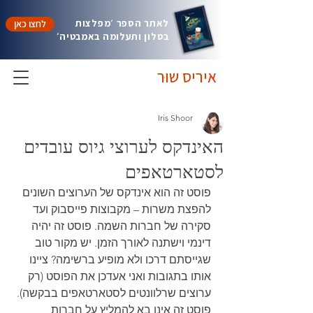
לאתר הספר ׳מפלצות
לחצו כאן
בסלון ותעלומה באמבטיה׳
איריס שוּר
Iris Shoor
האינדקס לערוצי גיוס עובדים
לסטארטאפים
פוסט זה הוא אינדקס של הערוצים השונים 
להפצת משרות – מקבוצות פייסבוק ועד 
סקירה של חברות השמה. פוסט זה יהיה 
דינמי וישתנה לאורך הזמן. יש מקור טוב 
שגייסתם דרכו ולא מופיע ברשימה? ציינו 
אותו בתגובות ואני אעדכן את הפוסט (רק 
ערוצים שרלוונטים לסטארטאפים בבקשה). 
פוסט זה אינו בא להמליץ על חברות 