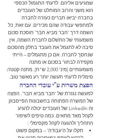
שמגיעים אליהם. לדעתי התגמול הכספי 
הוא משני והרוב המוחלט של העובדים 
בחברה יביאו חברים כעזרה לחברה 
ולמחפשי עבודה שהם מכירים. עם זאת, כל 
השמה דרך 'חבר מביא חבר' חוסכת סכום 
משמעותי של התשלום לחברת השמה, אין 
סיבה לא לתגמל את העובד בחלק מהסכום 
שנחסך לחברה. אם כן מתגמלים – הייתי 
מקפידה לבחור בסכום או מתנה 
משמעותיים (מינ' 2,000 ש"ח), מתנה קטנה/ 
סימלית לדעתי תעשה יותר רע מאשר טוב.
הפצת משרות ע"י עובדי החברה
למעשה נגזרת של 'חבר מביא חבר'. הפצה 
של המשרה הפתוחה בחשבונות הפייסבוק 
וה LinkedIn של העובדים יכולה להגיע 
לקהל מאד מתאים. כמה טיפים לשיפור 
התהליך ולהגעה לקהל מקסימלי : 
תקלו על ה'עבודה' – במקום פשוט 
לבקש לשתף בפייסבוק תכינו את 